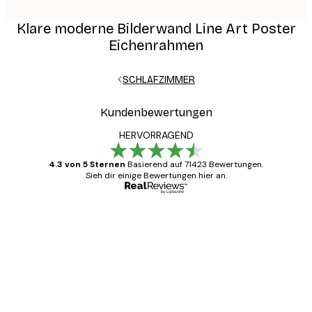
Klare moderne Bilderwand Line Art Poster
Eichenrahmen
SCHLAFZIMMER
Kundenbewertungen
HERVORRAGEND
4.3 von 5 Sternen
Basierend auf 71423 Bewertungen.
Sieh dir einige Bewertungen hier an.
Verifizierter Käufer
Kundenbewertungen
Alles wie immer zügig, schnell, sicher
verpackt und ein stressfreier Einkauf
gewesen.
5 Jun