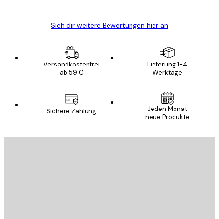
Edit D
Sieh dir weitere Bewertungen hier an
Versandkostenfrei
Lieferung 1-4
ab 59 €
Werktage
E-Mail
Jeden Monat
Sichere Zahlung
neue Produkte
ANMELDEN
Datenschutzerklärung
E-Mail
SENDEN