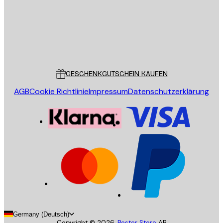
Store
Poster Store
Kundendienst
GESCHENKGUTSCHEIN KAUFEN
AGB
Cookie Richtlinie
Impressum
Datenschutzerklärung
Germany (Deutsch)
Copyright ©
2026
,
Poster Store
AB