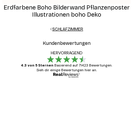
Erdfarbene Boho Bilderwand Pflanzenposter
Illustrationen boho Deko
SCHLAFZIMMER
Kundenbewertungen
HERVORRAGEND
4.3 von 5 Sternen
Basierend auf 71423 Bewertungen.
Sieh dir einige Bewertungen hier an.
Verifizierter Käufer
Kundenbewertungen
Alles wie immer zügig, schnell, sicher
verpackt und ein stressfreier Einkauf
gewesen.
5 Jun
Edit D