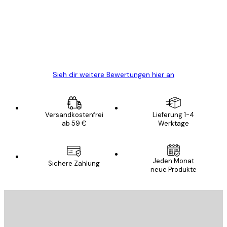
Alles wie immer zügig, schnell, sicher
verpackt und ein stressfreier Einkauf
gewesen.
5 Jun
Edit D
Sieh dir weitere Bewertungen hier an
Versandkostenfrei
Lieferung 1-4
ab 59 €
Werktage
E-Mail
Jeden Monat
Sichere Zahlung
neue Produkte
ANMELDEN
Datenschutzerklärung