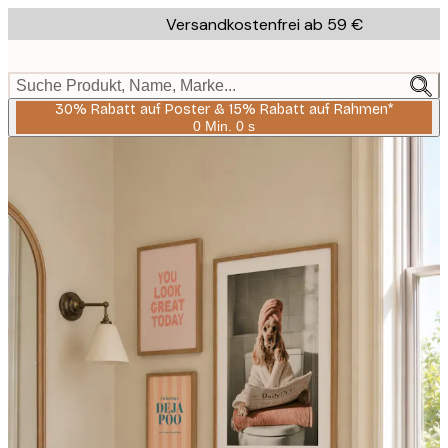
Skip
Versandkostenfrei ab 59 €
to
main
content.
Suche Produkt, Name, Marke...
30% Rabatt auf Poster & 15% Rabatt auf Rahmen*
0 Min.
0 s
Gültig
bis:
2026-
08-
06