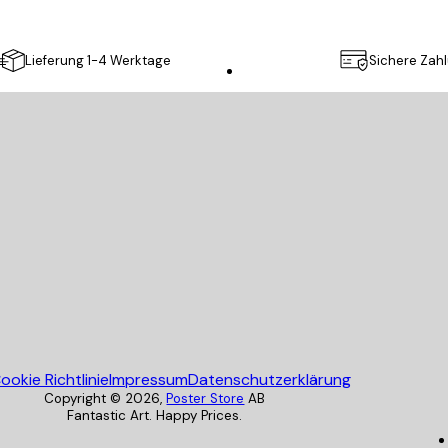
Lieferung 1-4 Werktage
Sichere Zah
Poster Store
ookie Richtlinie
Impressum
Datenschutzerklärung
Copyright ©
2026
,
Poster Store
AB
Fantastic Art. Happy Prices.