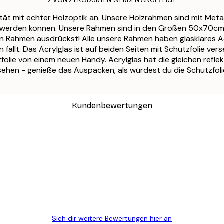
2 VON 2 PRODUKTEN WERDEN ANGEZEIGT
ANMELDEN
tät mit echter Holzoptik an. Unsere Holzrahmen sind mit Meta
t werden können. Unsere Rahmen sind in den Größen 50x70cm u
n Rahmen ausdrückst! Alle unsere Rahmen haben glasklares Acr
fällt. Das Acrylglas ist auf beiden Seiten mit Schutzfolie ver
folie von einem neuen Handy. Acrylglas hat die gleichen refle
versehen - genieße das Auspacken, als würdest du die Schutzfo
Kundenbewertungen
n
ügig, schnell, sicher verpackt und ein stressfreier Einkauf gewesen.
Sieh dir weitere Bewertungen hier an