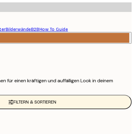
ter
Bilderwände
B2B
How To Guide
n für einen kräftigen und auffälligen Look in deinem
FILTERN & SORTIEREN