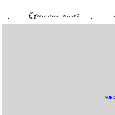
Versandkostenfrei ab 59 €
E-Mail
SENDEN
Store
AGB
C