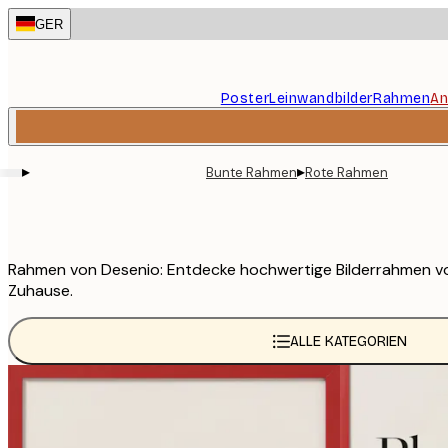
Skip
GER
to
main
content.
Poster
Leinwandbilder
Rahmen
An
▸
▸
Bunte Rahmen
Rote Rahmen
Rahmen von Desenio: Entdecke hochwertige Bilderrahmen von D
Zuhause.
ALLE KATEGORIEN