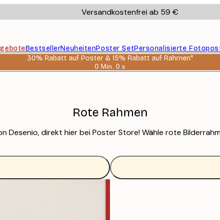
Versandkostenfrei ab 59 €
gebote
Bestseller
Neuheiten
Poster Set
Personalisierte Fotopos
30% Rabatt auf Poster & 15% Rabatt auf Rahmen*
0 Min.
0 s
Gültig
bis:
2026-
08-
06
Rote Rahmen
esenio, direkt hier bei Poster Store! Wähle rote Bilderrahme