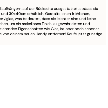
llaufhängern auf der Rückseite ausgestattet, sodass sie
nd 30x40cm erhältlich. Gestalte einen fröhlichen,
ylglas, was bedeutet, dass sie leichter sind und keine
sehen, um ein makelloses Finish zu gewährleisten und
ktierenden Eigenschaften wie Glas, ist aber noch schöner
lie von deinem neuen Handy entfernen! Kaufe jetzt günstige
Verifizierter Käufer
All was okay
3 Jun
Gabriele L