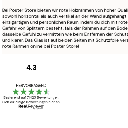
Bei Poster Store bieten wir rote Holzrahmen von hoher Quali
sowohl horizontal als auch vertikal an der Wand aufgehäng
Datenschutzerklärung
einzigartigen und persönlichen Raum, indem du dich mit rote
Gefahr von Splittern besteht, falls der Rahmen auf den Boden 
dasselbe Gefühl zu vermitteln wie beim Entfernen der Schutz
und klarer. Das Glas ist auf beiden Seiten mit Schutzfolie 
rote Rahmen online bei Poster Store!
4.3
Kundenbewertunge
Alles wie immer z
HERVORRAGEND
Basierend auf 71423 Bewertungen.
Sieh dir einige Bewertungen hier an.
5 Jun
Edit D