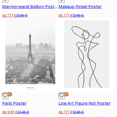
Marmorwand Balkon Poster
Makeup Pinsel Poster
Ab 7,77 €
12,95 €
Ab 7,77 €
12,95 €
-40%*
-40%*
Paris Poster
Line Art Figure No1 Poster
Ab 12,87 €
21,45 €
Ab 7,77 €
12,95 €