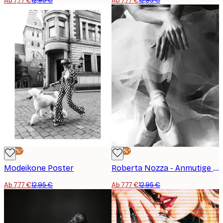
Ab 7,77 €
12,95 €
Ab 7,77 €
12,95 €
-40%*
-40%*
Modeikone Poster
Roberta Nozza - Anmutige Ballerina Poster
Ab 7,77 €
12,95 €
Ab 7,77 €
12,95 €