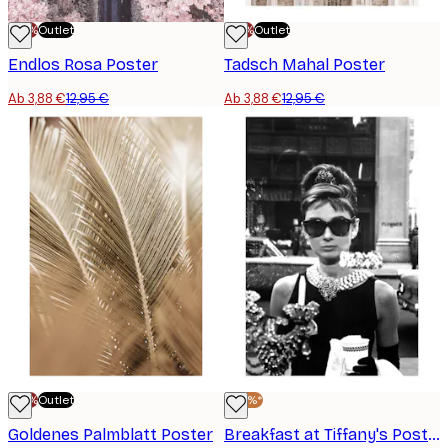
-70%
Outlet
-70%
Outlet
Endlos Rosa Poster
Tadsch Mahal Poster
Ab 3,88 €
12,95 €
Ab 3,88 €
12,95 €
-70%
Outlet
-40%*
Goldenes Palmblatt Poster
Breakfast at Tiffany's Poster