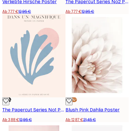
Verliebte Hirsche Poster
The Papercut Series No2 Poster
Ab 7,77 €
12,95 €
Ab 7,77 €
12,95 €
-70%
-40%*
The Papercut Series No1 Poster
Blush Pink Dahlia Poster
Ab 3,88 €
12,95 €
Ab 12,87 €
21,45 €