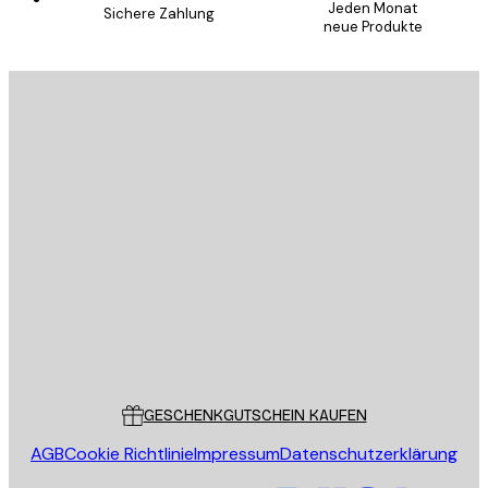
Jeden Monat
Sichere Zahlung
neue Produkte
E-Mail
SENDEN
Store
Poster Store
Kundendienst
GESCHENKGUTSCHEIN KAUFEN
AGB
Cookie Richtlinie
Impressum
Datenschutzerklärung