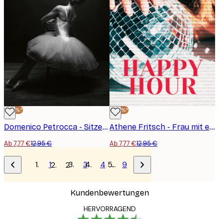
-40%*
-40%*
Domenico Petrocca - Sitzende Ballerina Grace Poster
Athene Fritsch - Frau mit einer Diskokugel Poster
Ab 7,77 €
12,95 €
Ab 7,77 €
12,95 €
1
3
4
…
9
2
Kundenbewertungen
HERVORRAGEND