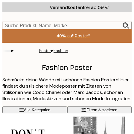
Skip
Versandkostenfrei ab 59 €
to
main
content.
Suche Produkt, Name, Marke...
40% auf Poster*
▸
▸
Poster
Fashion
Fashion Poster
Schmücke deine Wände mit schönen Fashion Postern! Hier
findest du stilsichere Modeposter mit Zitaten von
Stilikonen wie Coco Chanel oder Marc Jacobs, schönen
Illustrationen, Modeskizzen und schönen Modelfotografien.
Alle Kategorien
Filtern & sortieren