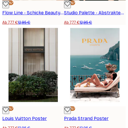
-40%*
-40%*
Flow Line - Schicke Beauty-Routine Poster
Studio Palette - Abstraktes Mode-Porträt Poster
Ab 7,77 €
12,95 €
Ab 7,77 €
12,95 €
-40%*
-40%*
Louis Vuitton Poster
Prada Strand Poster