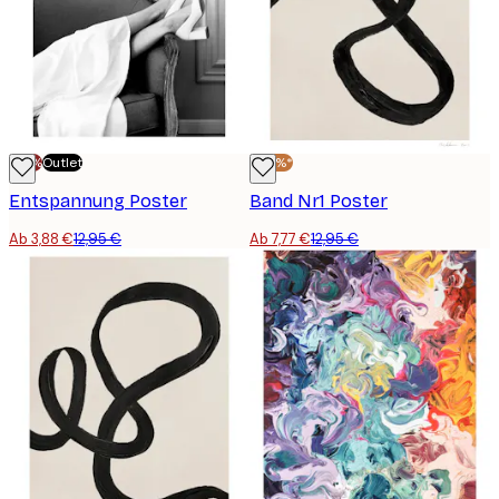
-70%
Outlet
-40%*
Entspannung Poster
Band Nr1 Poster
Ab 3,88 €
12,95 €
Ab 7,77 €
12,95 €