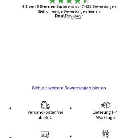
4.3 von 5 Sternen
Basierend auf 71423 Bewertungen.
Sieh dir einige Bewertungen hier an.
Verifizierter Käufer
Kundenbewertungen
Alles wie immer zügig, schnell, sicher
verpackt und ein stressfreier Einkauf
gewesen.
5 Jun
Edit D
Sieh dir weitere Bewertungen hier an
Versandkostenfrei
Lieferung 1-4
ab 59 €
Werktage