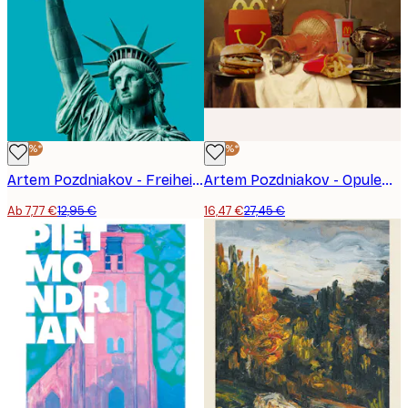
-40%*
-40%*
Artem Pozdniakov - Freiheitsstatue Prost Poster
Artem Pozdniakov - Opulent Fast Food Table Poster
Ab 7,77 €
12,95 €
16,47 €
27,45 €