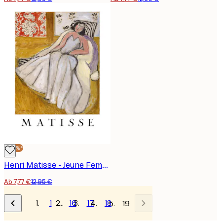
-40%*
Henri Matisse - Jeune Femme à La Pelisse Blanche Poster
Ab 7,77 €
12,95 €
1
…
16
17
18
19