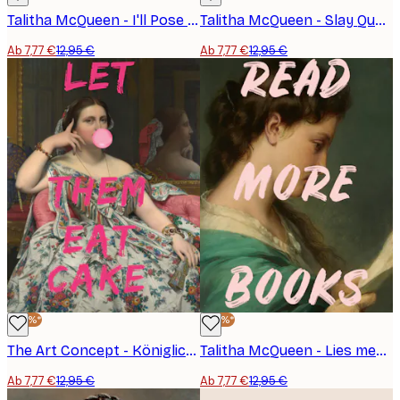
Talitha McQueen - I'll Pose It King Poster
Talitha McQueen - Slay Queen Portrait Poster
Ab 7,77 €
12,95 €
Ab 7,77 €
12,95 €
-40%*
-40%*
The Art Concept - Königliches Kaugummi Porträt Poster
Talitha McQueen - Lies mehr Bücher Poster
Ab 7,77 €
12,95 €
Ab 7,77 €
12,95 €