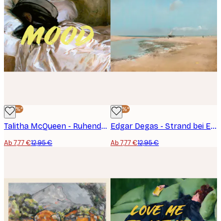
-40%*
-40%*
Talitha McQueen - Ruhende Frau Poster
Edgar Degas - Strand bei Ebbe Poster
Ab 7,77 €
12,95 €
Ab 7,77 €
12,95 €