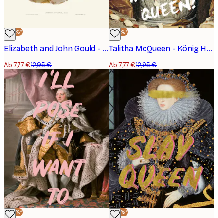
-40%*
-40%*
Elizabeth and John Gould - Papagei des Fürsten von Essling Poster
Talitha McQueen - König Heinrich VIII. Neue Königin Poster
Ab 7,77 €
12,95 €
Ab 7,77 €
12,95 €
-40%*
-40%*