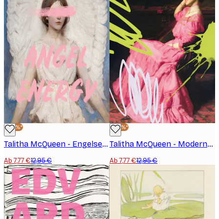
-40%*
-40%*
Talitha McQueen - Engelsenergie Porträt Poster
Talitha McQueen - Modernes rosa Porträt Poster
Ab 7,77 €
12,95 €
Ab 7,77 €
12,95 €