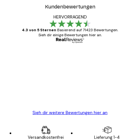
Kundenbewertungen
HERVORRAGEND
4.3 von 5 Sternen
Basierend auf 71423 Bewertungen.
Sieh dir einige Bewertungen hier an.
Verifizierter Käufer
Kundenbewertungen
Alles wie immer zügig, schnell, sicher
verpackt und ein stressfreier Einkauf
gewesen.
5 Jun
Edit D
Sieh dir weitere Bewertungen hier an
Versandkostenfrei
Lieferung 1-4