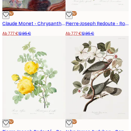
-40%*
-40%*
Claude Monet - Chrysanthemen Poster
Pierre-Joseph Redoute - Rosa Gallica (1817–1824), Les Rose Poster
Ab 7,77 €
12,95 €
Ab 7,77 €
12,95 €
-40%*
-40%*