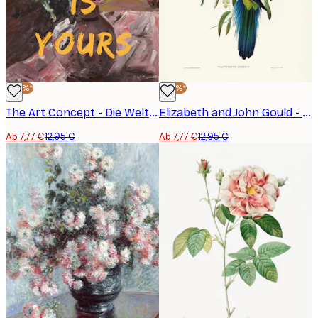
-40%*
-40%*
The Art Concept - Die Welt gehört dir Blumen Poster
Elizabeth and John Gould - Rose Hill Sittich Poster
Ab 7,77 €
12,95 €
Ab 7,77 €
12,95 €