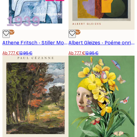
-40%*
-40%*
Athene Fritsch - Stiller Mondwächter Poster
Albert Gleizes - Poéme onrique Poster
Ab 7,77 €
12,95 €
Ab 7,77 €
12,95 €