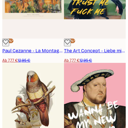
-40%*
-40%*
Paul Cezanne - La Montagne Sainte-Victoire vue de la carrière Bibémus Poster
The Art Concept - Liebe mich vertraue mir Frau Poster
Ab 7,77 €
12,95 €
Ab 7,77 €
12,95 €