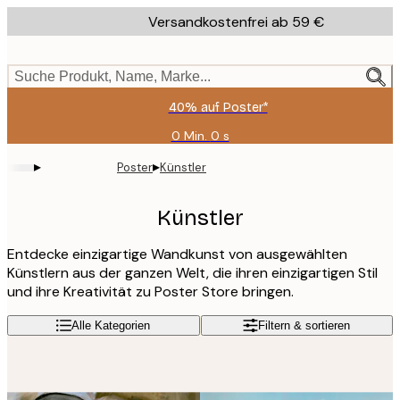
Skip
Versandkostenfrei ab 59 €
to
main
content.
Suche Produkt, Name, Marke...
40% auf Poster*
0 Min.
0 s
Gültig
bis:
▸
▸
Poster
Künstler
2026-
08-
09
Künstler
Entdecke einzigartige Wandkunst von ausgewählten
Künstlern aus der ganzen Welt, die ihren einzigartigen Stil
und ihre Kreativität zu Poster Store bringen.
Alle Kategorien
Filtern & sortieren