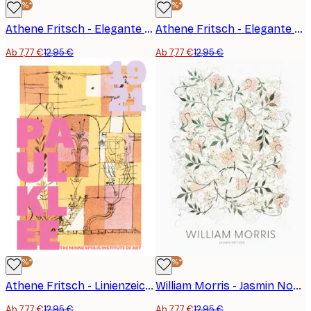
-40%*
-40%*
Athene Fritsch - Elegante Profilskizze Poster
Athene Fritsch - Elegante Blumen in einer Vase Poster
Ab 7,77 €
12,95 €
Ab 7,77 €
12,95 €
-40%*
-40%*
Athene Fritsch - Linienzeichnungen und Geometrische Formen Poster
William Morris - Jasmin No2 Poster
Ab 7,77 €
12,95 €
Ab 7,77 €
12,95 €