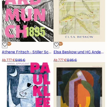
-40%*
-40%*
Athene Fritsch - Stiller Schrei Echos Poster
Elsa Beskow und HC Andersen - Däumelinchen Seerosenblatt - Elsa Beskow HC Andersen Poster
Ab 7,77 €
12,95 €
Ab 7,77 €
12,95 €