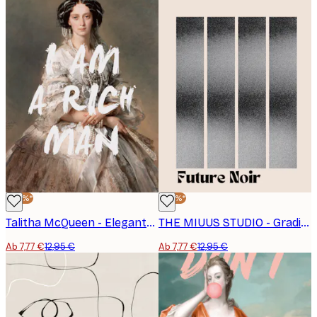
-40%*
-40%*
Talitha McQueen - Eleganter Reicher Mann Porträt Poster
THE MIUUS STUDIO - Gradient Columns Poster
Ab 7,77 €
12,95 €
Ab 7,77 €
12,95 €