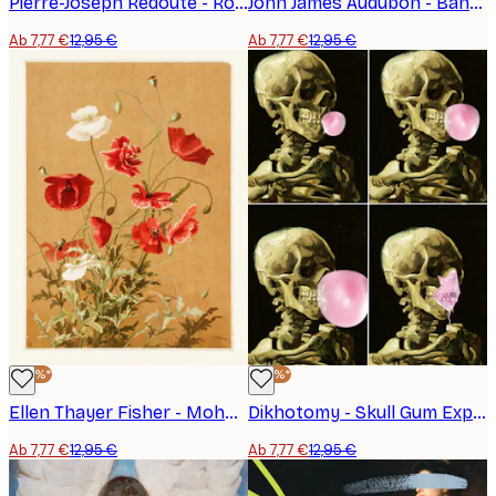
Pierre-Joseph Redouté - Rosa Hemisphaerica, Les Roses (1817–1824) Poster
John James Audubon - Bandtaube aus Die Vögel Amerikas (1827) Poster
Ab 7,77 €
12,95 €
Ab 7,77 €
12,95 €
-40%*
-40%*
Ellen Thayer Fisher - Mohnblumen Nr. 3 von Ellen Thayer Fisher Poster
Dikhotomy - Skull Gum Explosion Poster
Ab 7,77 €
12,95 €
Ab 7,77 €
12,95 €