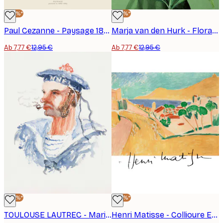
-40%*
-40%*
Paul Cezanne - Paysage 1862-1864 Poster
Marja van den Hurk - Florales Traumporträt Poster
Ab 7,77 €
12,95 €
Ab 7,77 €
12,95 €
-40%*
-40%*
TOULOUSE LAUTREC - Marin (ca. 1879–1880) Poster
Henri Matisse - Collioure En Aout Poster