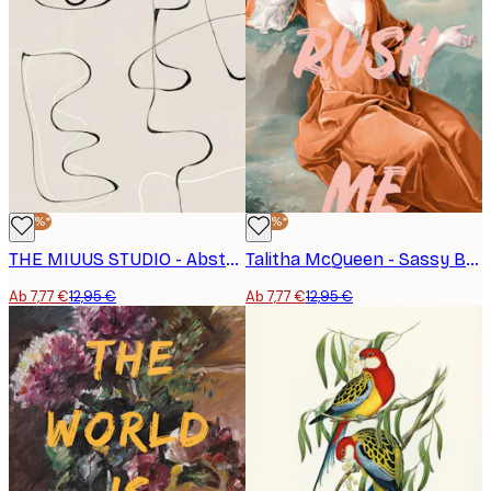
-40%*
-40%*
THE MIUUS STUDIO - Abstrakte Gesichtslandschaft Poster
Talitha McQueen - Sassy Bubble Gum Portrait Poster
Ab 7,77 €
12,95 €
Ab 7,77 €
12,95 €